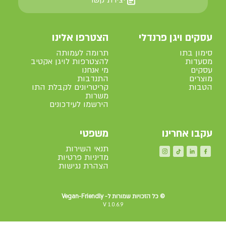
עסקים ויגן פרנדלי
הצטרפו אלינו
סימון בתו
תרומה לעמותה
מסעדות
להצטרפות לויגן אקטיב
עסקים
מי אנחנו
מוצרים
התנדבות
הטבות
קריטריונים לקבלת התו
משרות
הירשמו לעידכונים
עקבו אחרינו
משפטי
תנאי השירות
מדיניות פרטיות
הצהרת נגישות
© כל הזכויות שמורות ל- Vegan-Friendly
V
1.0.6.9